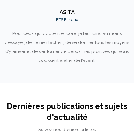
ASITA
BTS Banque
Pour ceux qui doutent encore, je leur dirai au moins
C
de
d’essayer, de ne rien lâcher , de se donner tous les moyens
.
d’y arriver et de s’entourer de personnes positives qui vous
poussent à aller de l’avant.
Passer [Cocoon] Recent blog posts
Dernières publications et sujets
d'actualité
Suivez nos derniers articles