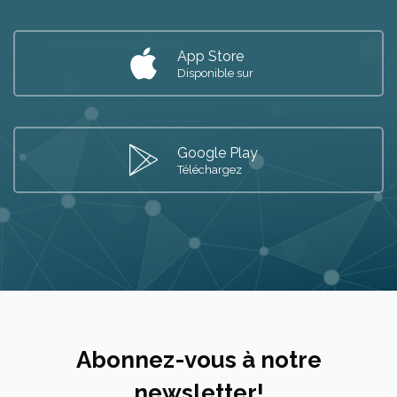
App Store
Disponible sur
Google Play
Téléchargez
Passer [Cocoon] Subscribe
Abonnez-vous à notre
newsletter!